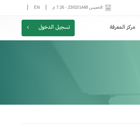
|
|
الخميس 23/02/1448
-
7:26 م
EN
مركز المعرفة
تسجيل الدخول