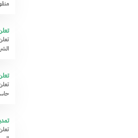
منقو
تعلن
​تعل
الشر
تعلن
حاسب آل
تمدي
تعلن