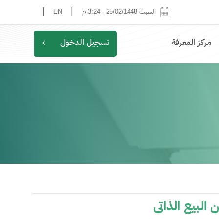
|
|
السبت 25/02/1448
-
3:24 م
EN
مركز المعرفة
تسجيل الدخول
 البيع الذاتي