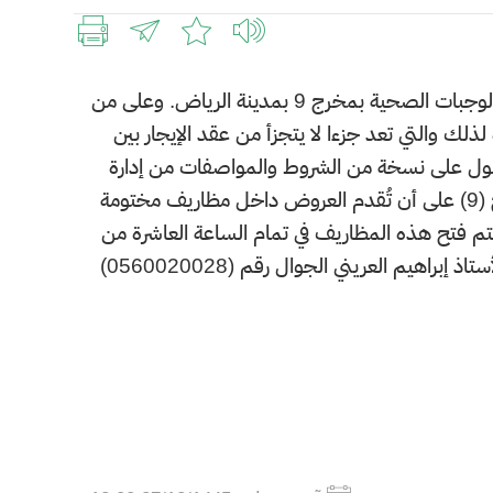
​​تعلن وزارة المالية عن رغبتها في تأجير مواقع لمكائن البيع الذاتي لتقديم الوجبات الصحية بمخرج 9 بمدينة الرياض. وعلى من
لك والتي تعد جزءا لا يتجزأ من عقد الإيجار بين
لحصول على نسخة من الشروط والمواصفات من إدارة
المشتريات - مبنى رقم (12) ــ الدور (الأرضي)- مكتب رقم (G44) بمخرج (9) على أن تُقدم العروض داخل مظاريف مختومة
اه نهاية دوام يوم الثلاثاء الموافق 02/02/1446هـ وسيتم فتح هذه المظاريف في تمام الساعة العاشرة من
اهيم العريني الجوال رقم (0560020028)