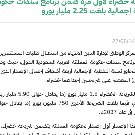
 خضراء لأول مرة ضمن برنامج سندات حكومة 
الية بلغت 2.25 مليار يورو
27/08/1
لمركز الوطني لإدارة الدين الانتهاء من استقبال طلبات المستثمرين
امج سندات حكومة المملكة العربية السعودية الدولي،
حيث وصل 
تجاوز نسبة التغطية الإجمالية أربعة أضعاف إجمالي الإصدار الذي بلغ 
 المقسّم على شريحتين إحداهما خضراء.
عام 2037م.
ا الإصدار أول إصدار لحكومة المملكة يتضمن شريحة خضراء، وي
 لدعم توجهات المملكة الطموحة نحو تحقيق الاستدامة والوصو