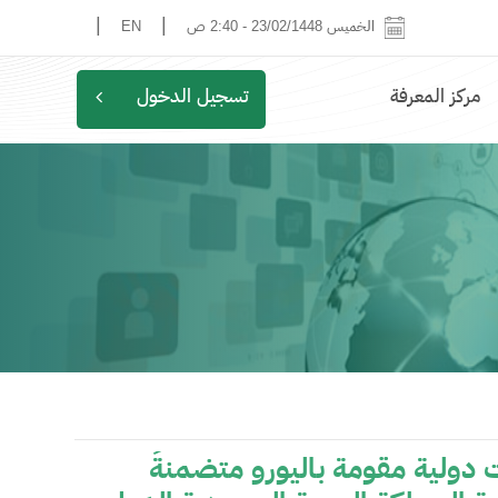
|
|
الخميس 23/02/1448
-
2:40 ص
EN
مركز المعرفة
تسجيل الدخول
 دولية مقومة باليورو متضمنةً