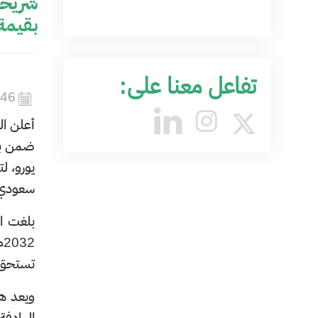
شريحة
بقيمة إجم
تفاعل معنا على:
446
​
أعلن ا
ضمن برن
يورو، لت
سعودي)
تستحق في 
ويعد هذ
الهادفة