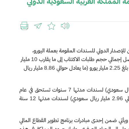
المملكة العربية السعودية الدولي
 للإصدار الدولي للسندات المقومة بعملة اليورو،
إجمالي حجم طلبات الاكتتاب إلى ما يقارب
10
مليار
2.25
مليار يورو
(ما يعادل حوالي
8.86
مليار ريال
بلغت الشريحة الخضراء 1.5 مليار يورو (ما يعادل حوالي 5.90 مليار ريال سعودي) لسندات مدتها 7 سنوات تستحق في عام
2032م، فيما بلغت الشريحة الأخرى 750 مليون يورو (ما يعادل حوالي 2.96 مليار ريال سعودي) لسندات مدتها 12 سنة
أتي ضمن إحدى مبادرات برنامج تطوير القطاع المالي
ل إلى الحياد الصفري، وإبراز جهود المملكة في هذه