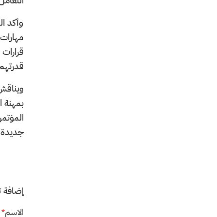
التعامل
وأكد ال
مهارات 
قرارات 
قدرتهم 
بمهنة ا
المؤتمر
جديدة ذ
إضافة ت
الاسم
*