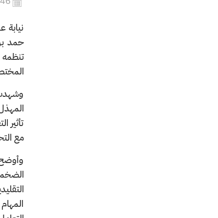
446
نيابة ع
تنظمه 
المختصي
وشهدت ف
المهذل 
تأثير ا
مع التح
وأوضح أ
الضخمة 
التقليد
المهام 