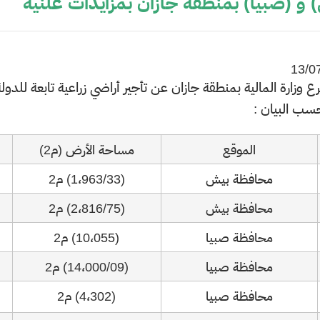
 و (صبيا) بمنطقة جازان بمزايدات علنية
13/0
فرع وزارة المالية بمنطقة جازان عن تأجير أراضي زراعية تابعة لل
سب البيان :
الموقع
مساحة الأرض (م2)
محافظة ب​يش
(1،963/33) م2
محافظة بيش
(2،816/75) م2
محافظة صبيا
(10،055) م2
محافظة صبيا
(14،000/09) م2
محافظة صبيا
(4،302) م2