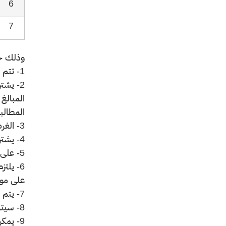
6
7
وذلك حس
1- تتم المزايدة على هذه الأراضي بأجرة سنوية ومدة عقد التأجير (15) خمس عشرة سنة .
2- يشت
المبالغ
المطالب
3- الغرض من التأجير للنشاط الزراعي .
4- يشترط لمن يرسو عليه المزاد تقديم ضمان بنكي أو نقدي يمثل (15%) من الأجرة السنوية مدة سريان العقد .
5- على المستأجر الحصول على التراخيص اللازمة من الجهات المعنية وتفعيل لائحة السلامة الزراعية .
6- يلت
على مواف
7- يتم دفع إيجار السنة الأولى مقدماً وفي بداية كل سنة تعاقدية للسنوات التلية .
8- سيتم إجراء المزايدات في تمام الساعة العاشرة صباحاً حسب التواريخ الموضحة أعلاه وذلك بمقر فرع الوزارة بمنطقة جازان .
9- يمك