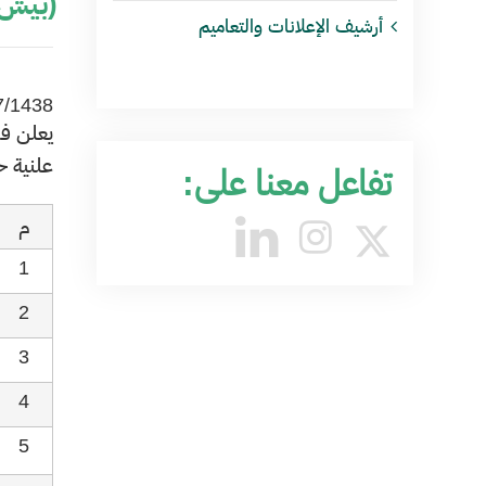
(بيش)
أرشيف الإعلانات والتعاميم
7/1438
​​يعلن 
علنية ح
تفاعل معنا على:
م
1
2
3
4
5