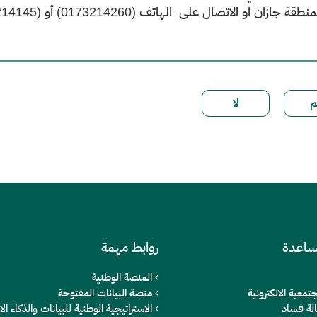
جازان او الاتصال على الهاتف (0173214260) أو (0173214145) تحويله (444) أو (445)
ساعدة
روابط مهمة
المنصة الوطنية
تمعية الالكترونية
منصة البيانات المفتوحة
الة فساد
الاستراتيجية الوطنية للبيانات والذكاء 