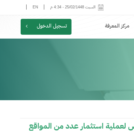
|
|
السبت 25/02/1448
-
4:34 م
EN
مركز المعرفة
تسجيل الدخول
وض لعملية استثمار عدد من المواقع