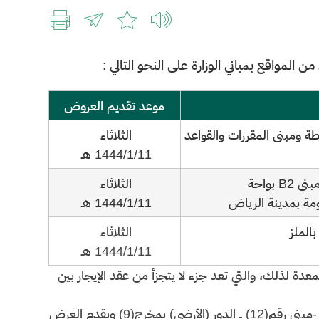
ن المواقع بمباني الوزارة على النحو التالي :
موعد تقديم العروض
ني الوزارة بالملز وبمخرج (9) وبغرناطة ومبنى المقررات والقواعد
​الثلاثاء
1444/1/11 هـ
استثمار وتشغيل مطعم بمجمع الوزارة بمخرج (9) ومبنى B2 بواحة
الثلاثاء
ومة بمدينة الرياض
1444/1/11 هـ ​
بالملز
الثلاثاء
1444/1/11 هـ ​
دة لذلك، والتي تعد جزء لا يتجزأ من عقد الإيجار بين
ويمكن الحصول على نسخة من الشروط والمواصفات من إدارة المشتريات -مبنى رقم(12) ــ الدور (الأرضي) بمخرج(9) ويقدم العرض