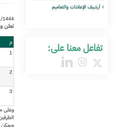
أرشيف الإعلانات والتعاميم
1/1444
​تعلن و
م
تفاعل معنا على:
1
2
3
وعلى من
الطرفين