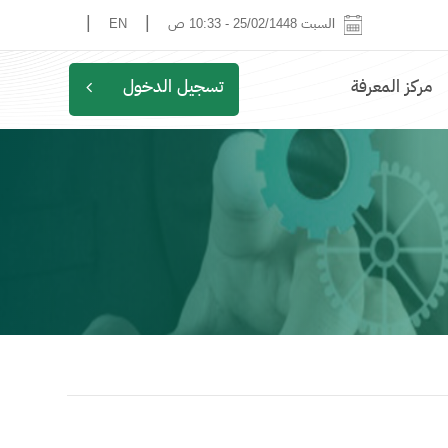
|
|
السبت 25/02/1448
-
10:33 ص
EN
مركز المعرفة
تسجيل الدخول