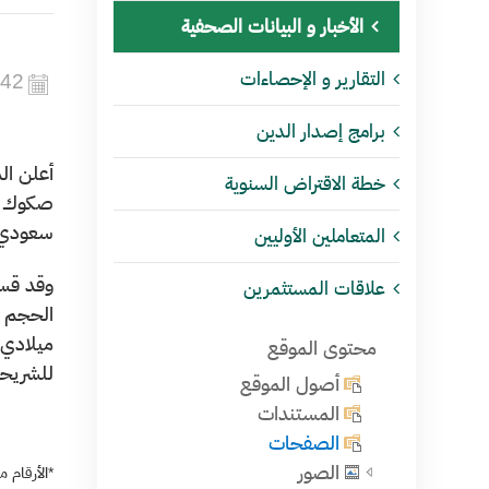
الأخبار و البيانات الصحفية
التقارير و الإحصاءات
442
برامج إصدار الدين
خطة الاقتراض السنوية
سعودي 
المتعاملين الأوليين
علاقات المستثمرين
محتوى الموقع
للشريحة 880 مليون ريال سعودي (ثمانمائة وثمانون مليون ريال سعودي) لصكوك تُستحق
أصول الموقع
المستندات
الصفحات
الصور
*الأرقام 