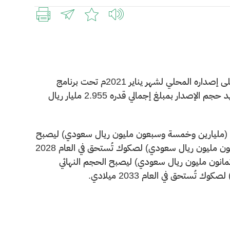
أعلن المركز الوطني لإدارة الدين الانتهاء من استقبال طلبات المستثمرين على إصداره المحلي لشهر يناير 2021م تحت برنامج
صكوك حكومة المملكة العربية السعودية بالريال السعودي، حيث تم تحديد حجم الإصدار بمبلغ إجمالي قدره 2.955 مليار ريال
ن، الأولى تبلغ 2.075 مليار ريال سعودي (مليارين وخمسة وسبعون مليون ريال سعودي) ليصبح
الحجم النهائي للشريحة 2.075 مليار ريال سعودي (مليارين وخمسة وسبعون مليون ريال سعودي) لصكوك تُستحق في العام 2028
ريال سعودي (ثمانمائة وثمانون مليون ريال سعودي) ليصبح الحجم النهائي