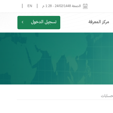
|
|
الجمعة 24/02/1448
-
1:28 م
EN
مركز المعرفة
تسجيل الدخول
لحسابات