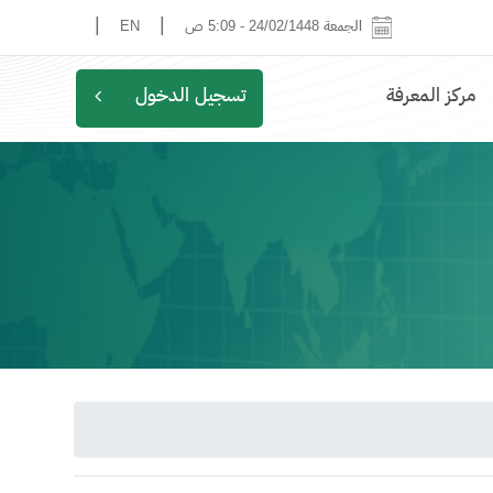
|
|
الجمعة 24/02/1448
-
5:09 ص
EN
مركز المعرفة
تسجيل الدخول