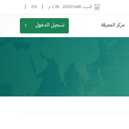
|
|
السبت 25/02/1448
-
2:26 م
EN
مركز المعرفة
تسجيل الدخول