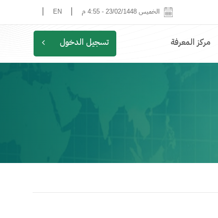
|
|
الخميس 23/02/1448
-
4:55 م
EN
مركز المعرفة
تسجيل الدخول