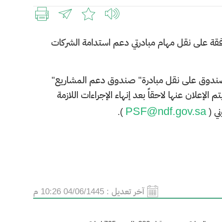
قم (6985) وتاريخ 2/2/1443هـ القاضي بالموافقة على نقل مهام مبادرتي دعم استدامة الشركات
لصندوق على نقل مبادرة" صندوق دعم المشاريع"
لان عنها لاحقاً بعد إنهاء الإجراءات اللازمة
PSF@ndf.gov.sa
ني (
).
آخر تعديل :
04/06/1445 10:26 م